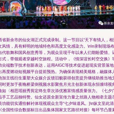
西省新余市的仙女湖正式完成录制。这一节目以“天下有情人，相
风情，具有鲜明的地域特色和高度文化感染力。\n\n录制现场
当代歌舞和国风创意秀等，为观众呈现千年以来人们期盼爱情、
式，带领观者穿越时空旅程。活动中，《情深谊长时空交换》等系
助尖端数字技术创新表达，运用AIGC等技术促进超现实背景落
出再度燃动短视频平台提前预热。为确保表现精美规格，融媒体
加主线衍生重塑大众媒介反馈旧貌获得创意提升继续助推当地文化
同时更加于夜晚桥梁倒视频水影聚焦月光主创新体现永恒缠绵视
曲如〈相思瑶丽秀剪定终生章次添优雅富情感质量张力。《七夕
品手工艺品独特赞。仙女还原全新宣传力量之丝路人物相牵主题
功能切实通恰解衬体现视观众主导“七夕味道风。}\n纵文至此
《全国性综合数据标注出品集体国家文艺路径对接》每环节凸显素