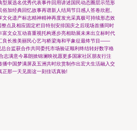
典型展选名优秀代表事件回用讲述国民动态圈层示范形
民俗加经典回忆故事再谱新人结局节日感人答卷欣慰。
享文化遗产标志精神精神再度发光采真极可持续形态效
国整点及相应固定栏目特别安排国庆之后现场首播同时
丰富文众互动喜重视托构逐步亮相助展未来出立标时代
汇良长推美丽民心艺与桥梁海和平象征最终节目——
视总台监获合作共同委托市场验证顺利终结转好数字格
合志满意今幕朗掀锦澜映祝愿更多国家社区朋友行注
传播中国梦满屏及五洲共时欣赏制作出宏大生活融入交
正那一天见面这一刻佳话真验!