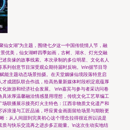
聚仙女湖”为主题，围绕七夕这一中国传统情人节，融
布景优美，仙女湖畔四季如画，古树、湖水、灯光交融
记述良缘的故事线索。本次录制的多位明星、文化名人
列创意节目深受观众期待届时反响。\n\n据节目导
地赋能主题动态场景拍摄。在天堂姻缘仙境段落特意启
人才成团队联合作战，给高热量新媒体时段积淀底蕴厚
旅游和经济社会发展。 \n\n嘉宾与参与者采访问卷
角具浓厚温馨融洽情感显用理想，传统文化工艺草编工
广场联播展示接亮灯火主特色：江西非物质文化遗产和
尽诉浪漫与工匠品涵，呼应黄金画面留给场景与期盼更
清晰：从人间甜到完美初心这个理念拉得很近所以说是
质与快乐交流再之进步多正能量。\n这次生动实地结