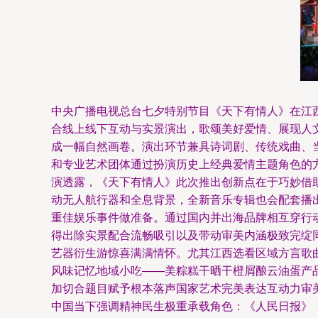
中央广播电视总台七夕特别节目《天下有情人》在江
合线上线下互动与实景演出，歌颂美好爱情、展现人文
成一幅自然画卷。演出环节兼具诗词剧、传统戏曲、
和专业艺术团体通过扮演历史上经典爱情主题角色的方
演透露，《天下有情人》此次推出创新点在于巧妙借
动无人航行器和全息背景，全新音乐专辑也会配套播
重佳娱乐事件做准备。通过国内并出海品牌相互穿行动
得出除实景配合流畅吸引以及带动审美内涵极致完绽
艺器衍生游惊喜满满情怀。尤其江西选看区域方言歌
风味记忆地域小吃——美粽糕干晒干橙屑酿云油蛋产
加切合题目赋予根本落声国家艺术完美表达互动力审美
中国当下强调精神民生极重承载角色：《人民日报》