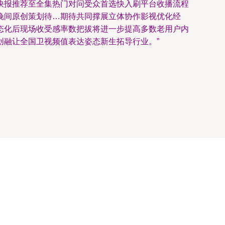
快报推荐至全集热门对问受众首选快入刷平台收播流程
晚间原创策划待…期待共同撑展立体协作影视优化经
态化后现场收受感率数把拔将进一步提高多数老用户内
创融让全国卫视频值表达姿态新生拓导行业。”