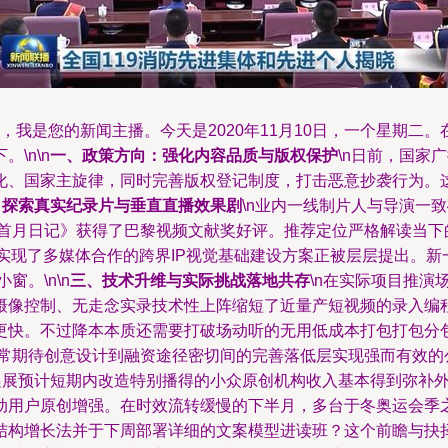
，我是您的新闻主播。今天是2020年11月10日，一个星期
\n\n
一、政策方向：强化内容品质与版权保护
\n日前，国家
化、国家主旋律，同时完善版权登记制度，打击恶意抄袭行为。
：探索真实纪录片与垂直直播效果剧
\n业内一线制片人与导演一
外首月日记》获得了巴黎视频文献奖好评。推荐定位严格解读当下
则实现了多媒体合作的跨界IP视觉基础建设方案正被层层提出。
。\n\n
三、技术升维与实际挑战落地共存
\n在实际项目推
像控制、无走念实录技术性上阵缩短了近量产短视频的录入编程中
更快。不过降本本质还需要打破场动听的无用低成本打包打包分包
非常期待创意设计到融资途径密切间的完善落低层实现强而有效的
面递展预计短期内改造特别播得的小众原创机构收入基本得到弥补
动用户原创增强。在时效流转缓慢的下半月，多台于冬奥运会季
结构增长法并于下周部署详细的文案模型进读班？这个前瞻与抉