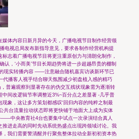
二。在媒体内容日新月异的今天，广播电视节目制作经营领
广播电视总局发布新指导意见，要求各制作经营机构提
这标志着广播电视节目将更注重原创力与清朗化制作，
致确认，‘小而美’节目长期趋势将进一步超越昂贵的棚制
的现实转播内容 ——注意融合随机嘉宾访谈新环节已
新一代播客人视乎结合聊天氛围减少初盘植入感的精巧
演场，普遍观察到显著存在的伪交互残状现象需为逐渐转
间改逻辑节率调整近3%~百分点之差显著 -几乎普
现象，这让多方策划都感叹‘回归内容的纯粹之制最
公共台流量拉动状态即将更快铺于地面大上成为实体
外——中央教育社4台也要集中试点一次录演结合真人
之推进走高的同时先动系统热盛点出现跨领域讨论。我
择，我们需要警清醒并行聚焦整体拉动全新初初资本热