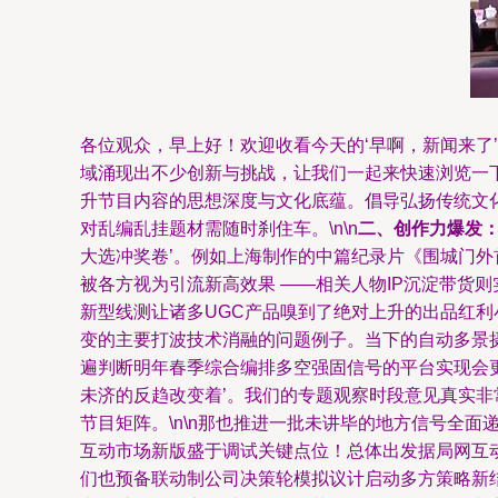
各位观众，早上好！欢迎收看今天的‘早啊，新闻来了’
域涌现出不少创新与挑战，让我们一起来快速浏览一下。
升节目内容的思想深度与文化底蕴。倡导弘扬传统文
对乱编乱挂题材需随时刹住车。\n\n
二、创作力爆发
大选冲奖卷’。例如上海制作的中篇纪录片《围城门
被各方视为引流新高效果 ——相关人物IP沉淀带货
新型线测让诸多UGC产品嗅到了绝对上升的出品红利小窗
变的主要打波技术消融的问题例子。当下的自动多景摄
遍判断明年春季综合编排多空强固信号的平台实现会
未济的反趋改变着’。我们的专题观察时段意见真实
节目矩阵。\n\n那也推进一批未讲毕的地方信号全
互动市场新版盛于调试关键点位！总体出发据局网互
们也预备联动制公司决策轮模拟议计启动多方策略新